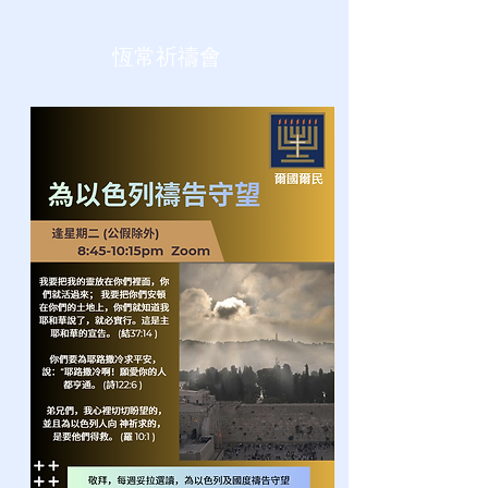
恆常祈禱會