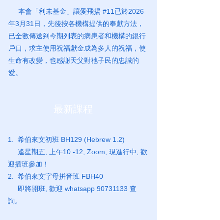
本會「利未基金」讓愛飛揚 #11已於2026
年3月31日，先後按各機構提供的奉獻方法，
已全數傳送到今期列表的病患者和機構的銀行
戶口，求主使用祝福獻金成為多人的祝福，使
生命有改變，也感謝天父對祂子民的忠誠的
愛。
最新課程
1. 希伯來文初班 BH129 (Hebrew 1.2)
逢星期五, 上午10 -12, Zoom, 現進行中, 歡
迎插班參加！
2. 希伯來文字母拼音班 FBH40
即將開班, 歡迎 whatsapp
90731133
查
詢。