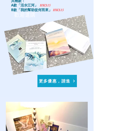
共兩款：
A款「活水江河」
HK$15
B款「我的幫助從何而來」
HK$15
歡迎選購
​更多優惠，請進​​​​