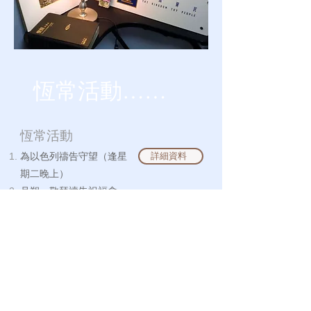
恆常活動……
恆常活動
詳細資料
為以色列禱告守望（逢星
期二晚上
）
月朔－敬拜
禱告祝
福會
詳細資料
希伯來文班（留意開班時
間）
詳細資料
希伯來文優悠學習班（留
意開班時間）
詳細資料
讓愛飛揚－奉獻支持以色
列猶太人福音事工（每年