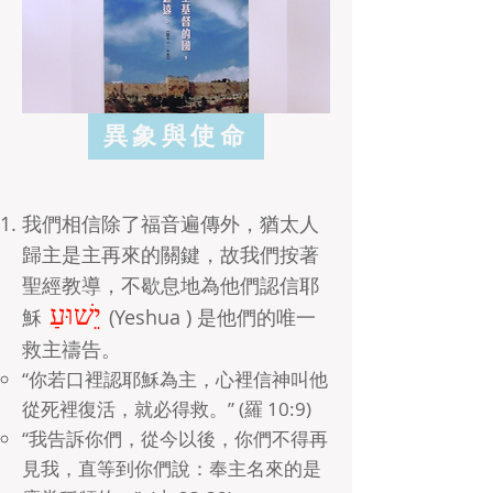
異象與使命
我們相信除了福音遍傳外，猶太
人
歸主是主再來的關鍵，
故我們按著
聖經教導，不歇息地為他們認信耶
יֵשׁוּעַ
穌
(Yes
hua ) 是他們的唯一
救主禱告。
“你若
口裡認耶
穌為主
，
心裡信神叫他
從死裡復活，就必得救。” (羅 10:9)
“我告訴你們，從今以後，你們不得再
見我，直等到你們說：奉主名來的是