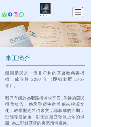
事工簡介
爾國爾民是一個非牟利的基督教慈善機
構，成立於 2007 年（即猶太曆 5767
年）。
我們有感於為耶路撒冷求平安, 為神的選民
得救禱告，傳承聖經中的希伯來根源文
化，教導聖經希伯來文，耶和華的節期，
聖經專題講座，以聖言建立敬畏上帝的群
體, 為主耶穌基督的再來預備道路。