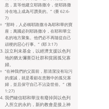
息，直等他建立耶路撒冷，使耶路撒
冷在地上成為可讚美的。” (賽 62:6-
7)
“那時，人必稱耶路撒冷為耶和華的寶
座；萬國必到耶路撒冷，在耶和華立
名的地方聚集。他們必不再隨從自己
頑梗的惡心行事。” (耶 3:17)
設立利未基金，以經濟支援以色列
地的猶太彌賽亞社群和貧困孤兒寡
婦。
“在神我們的父面前，那清潔沒有玷污
的虔誠，就是看顧在患難中的孤兒寡
婦，並且保守自己不沾染世俗。” (雅
1:27)
我
們確信耶和華沒有廢掉與以色列
入所立的永約，新約教會是接上神