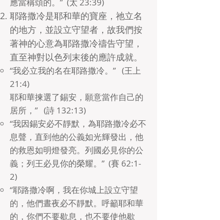
應當稱頌的。” (太 23:39)
耶路撒冷是耶和華的寶座，祂立名
的地方，並設立守望者，故我們按
著神的心意為耶路撒冷禱告守望，
直至神對以色列末後的應許成就。
“我必立我的名在耶路撒冷。” (王上
21:4)
耶和華揀選了錫安，願意當作自己的
居所，” (詩 132:13)
“我因錫安必不靜默，為耶路撒冷必不
息聲，直到他的公義如光輝發出，他
的救恩如明燈發亮。列國必見你的公
義；列王必見你的榮耀。” (賽 62:1-
2)
“耶路撒冷啊，我在你城上設立守望
的，他們晝夜必不靜默。呼籲耶和華
的，你們不要歇息，也不要使他歇