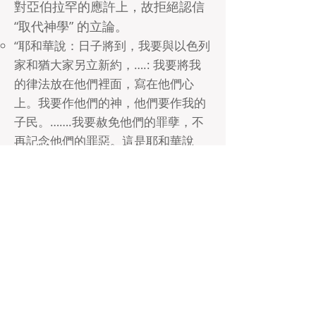
對亞伯拉罕的應許上，故拒絕認信
“取代神學”
的立論。
“耶和華說：日子將到，我要與以色列
家和猶大家另立新約，….: 我要將我
的律法放在他們裡面，寫在他們心
上。我要作他們的神，他們要作我的
子民。…….我要赦免他們的罪孽，不
再記念他們的罪惡。這是耶和華說
的。那使太陽白日發光，使星月有定
例，黑夜發亮，又攪動大海，使海中
波浪匉訇的，萬軍之耶和華是他的
名。他如此說：
這些定例若能在我面前廢掉，以色列
的後裔也就在我面前斷絕，永遠不再
成國。這是耶和華說的。” (耶31:33-
34)
“若有幾根枝子被折下來，你這野橄欖