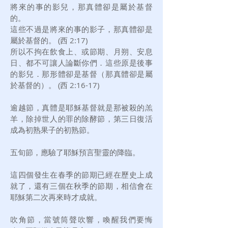
將來的事的影兒，那真體卻是屬於基督
的。
這些不過是將來的事的影子，那真體卻是
屬於基督的。 (西 2:17)
所以不拘在飲食上、或節期、月朔、安息
日、都不可讓人論斷你們．這些原是後事
的影兒．那形體卻是基督（那真體卻是屬
於基督的）。 (西 2:16-17)
逾越節，真體是耶穌基督就是那被殺的羔
羊，除掉世人的罪的除酵節，第三日復活
成為初熟果子的初熟節。
五旬節，應驗了耶穌預言聖靈的降臨。
這四個發生在春季的節期已經在歷史上成
就了，還有三個在秋季的節期，相信會在
耶穌第二次再來時才成就。
吹角節，當號筒聲吹響，喚醒我們要悔