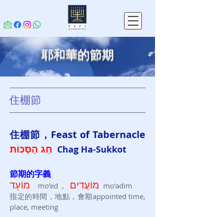
耶和華的節期
住棚節
住棚
節，Feast of Tab
ernacle
חַג הַ
סֻּ
כּוֹת
Chag
H
a-Sukkot
節期的字義
מוֹעֲדִים
מוֹעֵד
mo’ed ,
mo’adim
指定的時間，地點，會期appointed time,
place, meeting