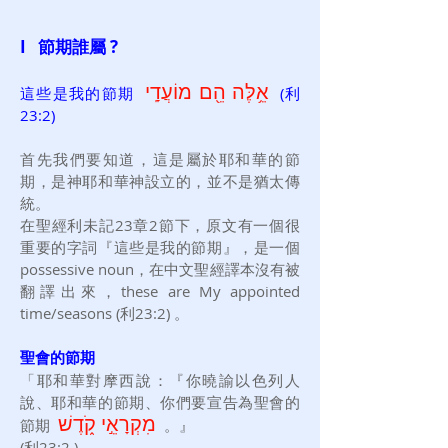
I 節期誰屬 ?
אֵ֥לֶּה הֵ֖ם מ
וֹעֲדָֽי
這些是我的節期
(利
23:2)
首先我們要知道，這是屬於耶和華的節
期，是神耶和華
神
設立的，並不是猶太傳
統。
在聖經利未記23章2節下，原文有一個很
重要的字詞『這些是我的節期』，是一個
possessive noun，在中文聖經譯本沒有被
翻譯出來，these are My appointed
time/seasons (利23:2) 。
聖會的節期
「耶和華對摩西說：『你曉諭以色列人
說、耶和華的節期、你們要宣告為聖會的
מִקְרָאֵ֣י קֹ֑דֶשׁ
節期
。』
(利23:2 )