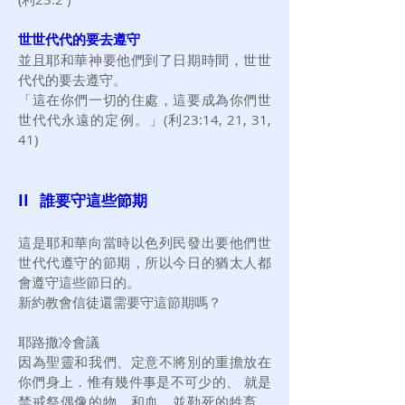
世世代代的要去遵守
並且耶和華神要他們到了日期時間，世
世
代代的要去遵守。
「這在你們一切的住處，這要成為你們世
世代代永遠的定例。」(利23:14, 21, 31,
41)
II 誰要守這些節期
這是耶和華向當時以色列民發出要他們世
世代代遵守的節期，所以今日的猶太人都
會遵守這些節日的。
新約教會信徒還需要守這節期嗎？
耶路撒冷會議
因為聖靈和我們、定意不將別的重擔放在
你們身上．惟有幾件事是不可少的、 就是
禁戒祭偶像的物、和血、並勒死的牲畜、