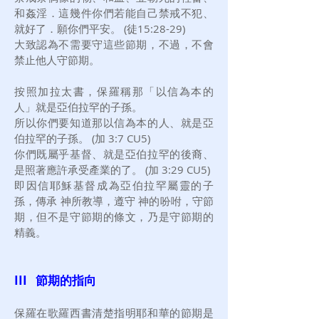
和姦淫．這幾件你們若能自己禁戒不犯、
就好了．願你們平安。 (徒15:28-29)
大致認為不需要守這些節期，不過，不會
禁止他人守節期。
按照加拉太書，保羅稱那「以信為本的
人」就是亞伯拉罕的子孫。
所以你們要知道那以信為本的人、就是亞
伯拉罕的子孫。 (加 3:7 CU5)
你們既屬乎基督、就是亞伯拉罕的後裔、
是照著應許承受產業的了。 (加 3:29 CU5)
即因信耶穌基督成為亞伯拉罕屬靈的子
孫，傳承 神所教導，遵守 神的吩咐，守節
期，但不是守節期的條文，乃是守節期的
精義。
III 節期的指向
保羅在歌羅西書清楚指明耶和華的節期是