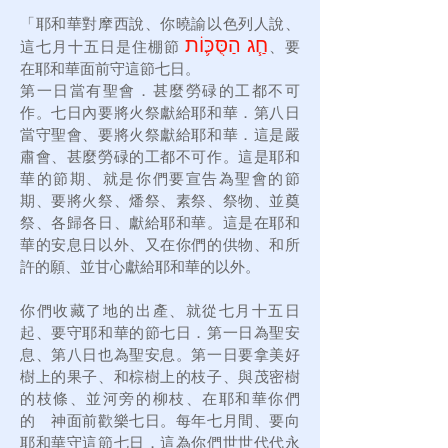
「耶和華對摩西說、你曉諭以色列人說、
חַ֧ג הַסֻּכּ֛וֹת
這七月十五日是住棚節
、要
在耶和華面前守這節七日。
第一日當有聖會．甚麼勞碌的工都不可
作。七日內要將火祭獻給耶和華．第八日
當守聖會、要將火祭獻給耶和華．這是嚴
肅會、甚麼勞碌的工都不可作。這是耶和
華的節期、就是你們要宣告為聖會的節
期、要將火祭、燔祭、素祭、祭物、並奠
祭、各歸各日、獻給耶和華。這是在耶和
華的安息日以外、又在你們的供物、和所
許的願、並甘心獻給耶和華的以外。
你們收藏了地的出產、就從七月十五日
起、要守耶和華的節七日．第一日為聖安
息、第八日也為聖安息。第一日要拿美好
樹上的果子、和棕樹上的枝子、與茂密樹
的枝條、並河旁的柳枝、在耶和華你們
的 神面前歡樂七日。每年七月間、要向
耶和華守這節七日．這為你們世世代代永