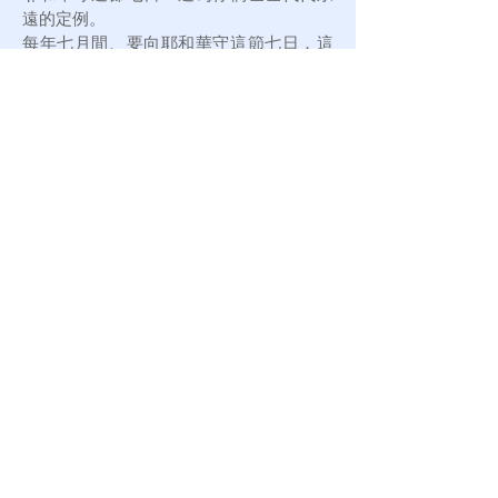
遠的定例。
每年七月間、要向耶和華守這節七日．這
為你們世世代代永遠的定例。好叫你們世
世代代知道我領以色列人出埃及地的時
בַסֻּכּ֗וֹת
候、曾使他們住在棚裡
．我是耶
和華你們的 神。」 (利 23:33-43)
V 住棚節/收藏節的屬靈意義
1. 收藏時要分開雜草稗子與麥子，天堂與
地獄
容這兩樣一齊長，等著收割。當收割的時
候，我要對收割的人說，先將稗子薅出
來，捆成捆，留著燒；惟有麥子要收在倉
裡。(
太 13:30)
2. 棚子是暫時，神的帳幕是永遠居所,
親愛的弟兄啊，你們是客旅，是寄居的。
(彼前2:11)