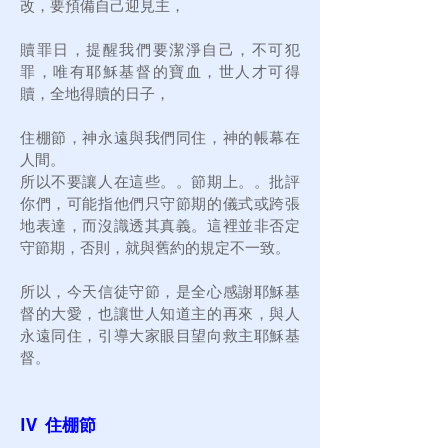
改，要預備自己迎見主，
贖罪日，提醒我們要潔淨自己，不可犯
罪，唯有耶穌基督的寶血，世人才可得
贖，全地得贖的日子，
住棚節，神永遠與我們同住，神的帳幕在
人間。
所以不要讓人在這些。。節期上。。批評
你們，可能指他們只守節期的儀式或跨張
地表達，而沒識透其真義。這裡並非否定
守節期，否則，就與舊約的規定不一致。
所以，今天信徒守節，是全心感謝耶穌基
督的大愛，也讓世人知道主的再來，與人
永遠同住，引導大家眼目望向救主耶穌基
督。
IV 住棚節