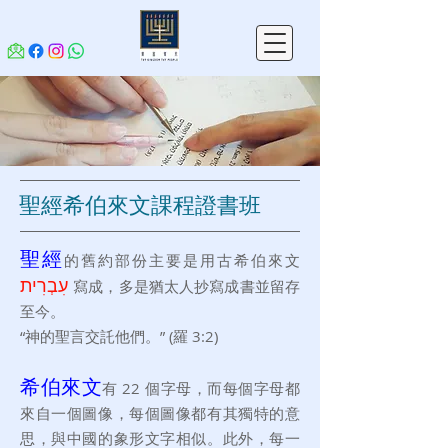
聖經希伯來文課程證書班
聖經
的舊
約部份主要是用古希伯來文
עִבְרִית
寫成，
多是猶太人抄寫成書並留存
至今。
“神的聖言交託他們。” (羅 3:2)
希伯來
文
有 22 個字母，而每個字母都
來自一個圖
像，每個圖像都有其獨特的意
思，與中國的象形文字相似。此外，每一