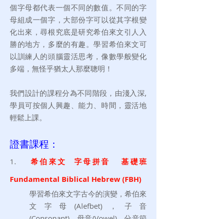
個字母都代表一個不同的數值。不同的字
母組成一個字，大部份字可以從其字根變
化出來，尋根究底是研究希伯來文引人入
勝的地方，多麼的有趣。學習希伯來文可
以訓練人的頭腦靈活思考，像數學般變化
多端，無怪乎猶太人那麼聰明！
我們設計的課程分為不
同階段，由淺入深,
學員可按個人興趣、能力、時間，靈活地
輕鬆上課。
證書課
程：
1.
希伯來文 字母拼音 基礎班
Fundamental Biblical Hebrew (FBH)
學習希伯來文字古今的演變，希伯來
文字母(Alefbet)，子音
(Consonant)，母音(Vowel)，分音節