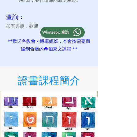
Verbs，並作進深的原文釋經。
查詢：
如有興趣，歡迎
Whatsapp 查詢
**歡迎各教會 / 機構組班，本會按需要而
編制合適的希伯來文課程 **
證書課程簡介