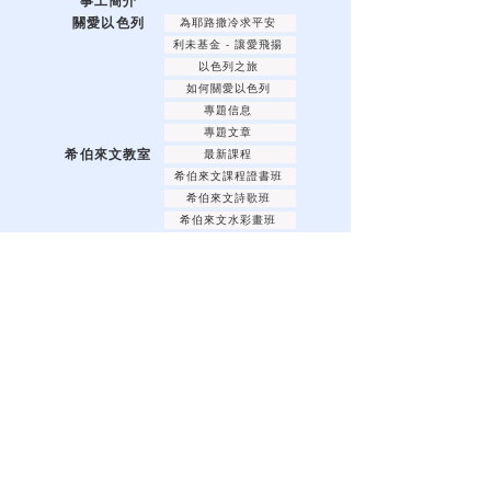
事工簡介
關愛以色列
為耶路撒冷求平安
利未基金 - 讓愛飛揚
以色列之旅
如何關愛以色列
專題信息
專題文章
希伯來文教室
最新課程
希伯來文課程證書班
希伯來文詩歌班
希伯來文水彩畫班
希伯來文書法班
希伯來文優悠學習班
希伯來文網上教學資源
耶和華的節期
逾越節
五旬節
住棚節
安息日
月朔
產品
支持奉獻
聯絡我們