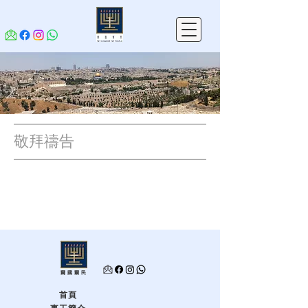
敬拜禱告
爾國爾民
首頁