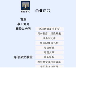
爾國爾民
首頁
事工簡介
關愛以色列
為耶路撒冷求平安
利未基金 - 讓愛飛揚
以色列之旅
如何關愛以色列
專題信息
專題文章
希伯來文教室
最新課程
希伯來文課程證書班
希伯來文詩歌班
希伯來文水彩畫班
希伯來文書法班
希伯來文優悠學習班
希伯來文網上教學資源
耶和華的節期
逾越節
五旬節
住棚節
安息日