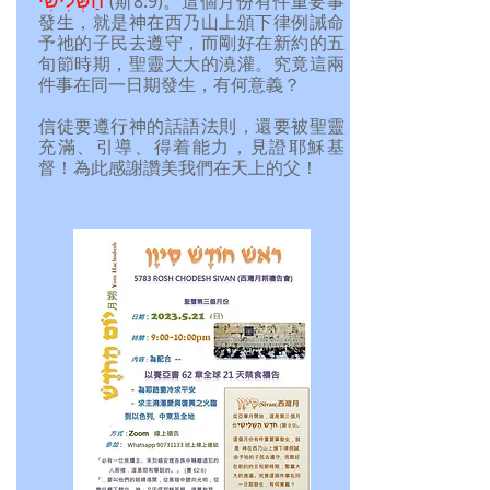
הַשְּׁלִישִׁי
(斯8:9)。
這個月份有件重要事
發生，就是神在西乃山上頒下律例誡命
予祂的子民去遵守，而剛好在新約的五
旬節時期，聖靈大大的澆灌。究竟這兩
件事在同一日期發生，有何意義？
信徒要遵行神的話語法則，還要被聖靈
充滿、引導、得着能力，見證耶穌基
督！為此感謝讚美我們在天上的父！