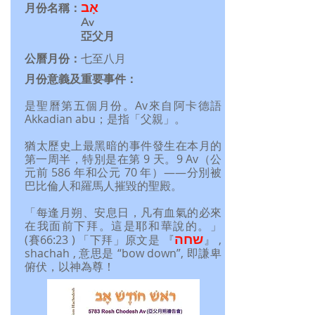
אָב
月份名稱：
Av
亞父月
公曆月份：
七至八月
月份意義及重要事件：
是聖曆第五個月份。Av來自阿卡德語
Akkadian abu；是指「父親」。
猶太歷史上最黑暗的事件發生在本月的
第一周半，特別是在第 9 天。9 Av（公
元前 586 年和公元 70 年）——分別被
巴比倫人和羅馬人摧毀的聖殿。
「每逢月朔、安息日，凡有血氣的必來
在我面前下拜。這是耶和華說的。」
שחה
(賽66:23 ) 「下拜」原文是 『
』 ,
shachah , 意思是 “bow down”, 即謙卑
俯伏，以神為尊！