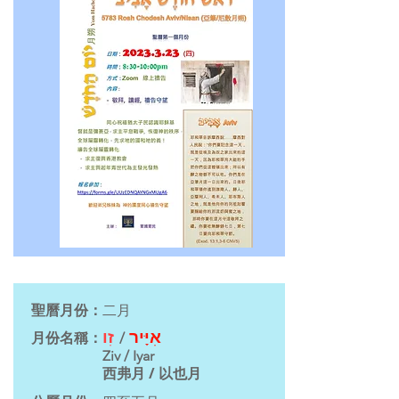
聖曆月份：
二月
זִו
אִיָּיר
月份名稱：
/
Z
iv
/
I
yar
西弗月 /
以也月