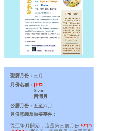
聖曆月份：
三月
סִיוָן
月份名稱：
Sivan
西灣月
公曆月份：
五至六月
月份意義及重要事件：
חֹדֶשׁ
從亞筆月開始，這是第三個月份