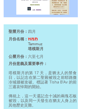
聖曆月份：
四月
תַּמּוּז
月份名稱：
Tammuz
塔模斯月
公曆月份：
六至七月
月份意義及重要事件：
塔模斯月的第 17 天，是猶太人的禁食
日，以記念在第二聖殿被毀之前耶路撒
冷城牆被攻破。標誌著 Tisha B'Av 的前
三週哀悼期的開始。
傳統上，這一天還記念十誡的兩塊石板
被毀，以及同一天發生在猶太人身上的
其他歷史災難。