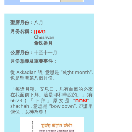
聖曆月份：
八月
חֶשְׁוָן
月份名稱：
Cheshvan
希殊番月
公曆月份：
十至十一月
月份意義及重要事件：
從 Akkadian 語, 意思是 "eight month",
也是聖曆第八個月份。
「每逢月朔、安息日，凡有血氣的必來
在我面前下拜。這是耶和華說的。」(賽
שחה
66:23 ) 「下拜」原文是 “
” ,
shachah , 意思是 “bow down”, 即謙卑
俯伏，以神為尊！