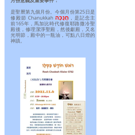
月份意義及重要事件：
是聖曆第九個月份。今個月份第25日是
חֲנֻכָּה
修殿節 Chanukkah
，是記念主
前165年，
馬加比時代修復耶路撒冷聖
殿後，修理潔淨聖殿，然後獻殿，又名
光明節，殿中的一瓶油，可點八日燈的
神蹟。