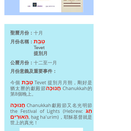
聖曆月份：
十月
טֵבֵת
月份名稱：
Tevet
提別月
公曆月份：
十二至一月
月份意義及重要事件：
טֵבֵת
今個
Tevet 提別月月朔，
剛好是
חֲנוּכָּה
猶太曆的獻殿節
Chanukkah的
第8個晚上。
חֲנוּכָּה
Chanukkah獻殿節又名光明節
חַג
the Festival of Lights (Hebrew:
הַאוּרִים
‬, ḥag ha'uri
m)，耶穌基督就是
世
上的真光！