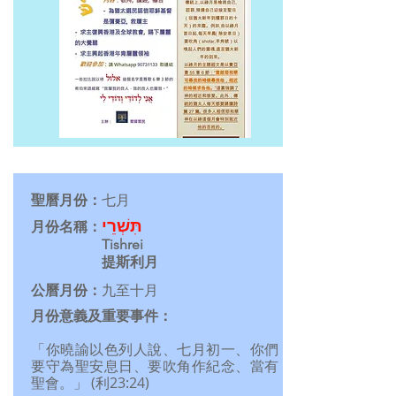
聖曆月份：
七月
תִּשְׁרֵי
月份名稱：
Tishrei
提斯利月
公曆月份：
九至十月
月份意義及重要事件：
「你曉諭以色列人說、七月初一、你們
要守為聖安息日、要吹角作紀念、當有
聖會。」 (利23:24)