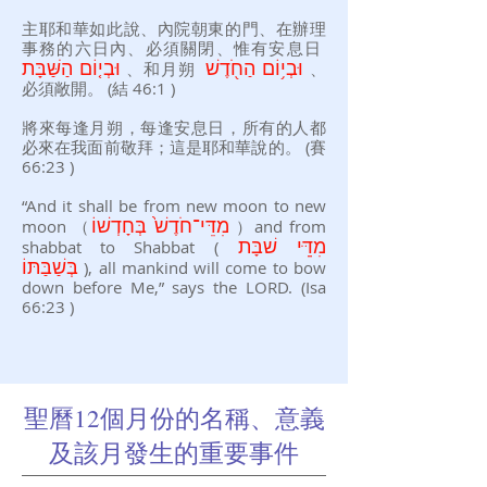
主耶和華如此說、內院朝東的門、在辦理
事務的六日內、必須關閉、惟有安息日
י֥וֹם הַחֹ֖דֶשׁ
וּבְ
וּבְי֤וֹם הַשַּׁבָּת
、和月朔
、
必須敞開。 (結 46:1 )
將來每逢月朔，每逢安息日，所有的人都
必
來在我面前敬拜；這是耶和華說的。 (賽
66:23 )
“And it shall be from new moon to new
moon （
מִדֵּי־חֹדֶשׁ֙ בְּחָדְשׁוֹ
）and from
shabbat to Shabbat (
מִדֵֵּּי שׁבָּת
בַּתּוֹ
בְּשַׁ
), all mankind will come to bow
down before Me,” says the LORD. (Isa
66:23 )
​聖曆12個月份的名稱、意義
及該月發生的重要事件