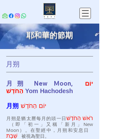
耶和華的節期
月朔
,
New Moon
月
朔
יוֹם
הַחֹדֶשׁ
Yom Hach
ode
sh
月
朔
יוֹם הַחֹדֶשׁ
月朔
是猶太曆每月的頭一日
שׁ הַחֹדֶשׁ
רֹא
（即「初一」又稱「新月」New
Moon）。在聖經中，月朔和安息日
שַׁבָּת
被視為聖日
。