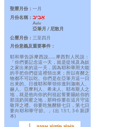
聖曆月份：
一月
אָבִיב
月份名稱：
Aviv
亞筆月 / 尼散月
公曆月份：
三至四月
月份意義及重要事件：
耶和華告訴摩西說……摩西對人民說：
「你們要記念這一天，就是從埃及為奴
之家出來的這一天，因為耶和華用大能
的手把你們從這裡領出來；所以有酵之
物都不可以吃。你們是在亞筆月這一日
出來的。日後耶和華領你進到迦南人、
赫人、亞摩利人、希未人、耶布斯人之
地，就是他向你的列祖起誓要賜給你的
那流奶與蜜之地，那時你要在這月守這
敬拜之禮。你要吃無酵餅七日，第七日
要向耶和華守節。」(出 13:1, 3-6 新譯
本)