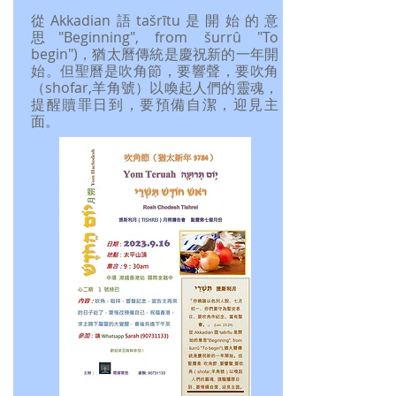
從Akkadian語tašrītu是開始的意
思"Beginning", from šurrû "To
begin")，猶太曆傳統是慶祝新的一年開
始。但聖曆是吹角節，要響聲，要吹角
（shofar,羊角號）以喚起人們的靈魂，
提醒贖罪日到，要預備自潔，迎見主
面。