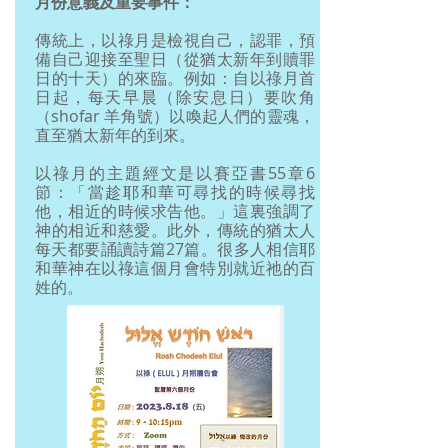
月份意義及重要事件：
傳統上，以祿月是檢視自己，認罪，預
備自己迎接至聖日（從猶太新年到贖罪
日的十天）的來臨。例如：自以祿月首
日起，每天早晨（除安息日）要吹角
（shofar 羊角號）以喚起人們的靈魂，
直至猶太新年的到來。
以祿月的主題經文是以賽亞書55章6
節：「當趁耶和華可尋找的時候尋找
他，相近的時候求告他。」這裏強調了
神的相近和慈愛。此外，傳統的猶太人
每天都要誦讀詩篇27篇。很多人相信耶
和華神在以祿這個月會特別就近祂的百
姓的。