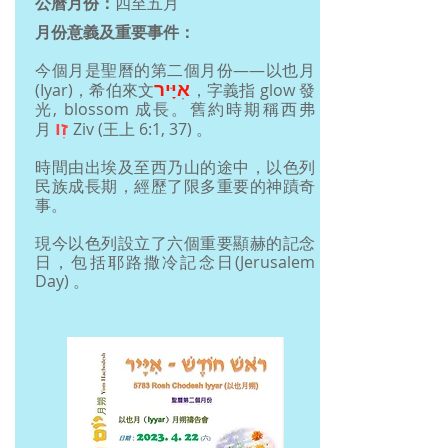
公曆月份：
四至五月
月份意義及重要事件：
今個月是聖曆的第二個月份——以也月
אִ
יָּי
ר
(Iyar)，希伯來文
，字義指 glow 發
光, blossom 成長。
舊約時期稱西弗
זִו
月
Ziv (王上 6:1, 37) 。
時間由出埃及至西乃山的途中，以色列
民族成長期，經歷了限多重要的神蹟奇
事。
現今以色列設立了六個重要顯赫的記念
日，包括耶路撒冷記念
日(Jerusalem
Day) 。