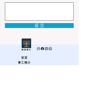
提 交
爾國爾民
首頁
事工簡介
關愛以色列
為耶路撒冷求平安
利未基金 - 讓愛飛揚
以色列之旅
如何關愛以色列
專題信息
專題文章
希伯來文教室
最新課程
希伯來文課程證書班
希伯來文詩歌班