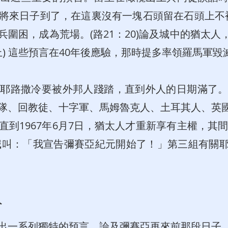
來日子到了，在這裏沒有一塊石頭留在石頭上不被拆
圍困，成為荒場。(路21：20)論及城中的猶太
4上) 這些預言在40年後應驗，那時提多率領羅馬軍
路撒冷要被外邦人踐踏，直到外人的日期滿了。」(
隊、回教徒、十字軍、馬姆魯克人、土耳其人、英
到1967年6月7日，猶太人才重新享有主權，其間
在西牆大聲喊叫：「我宣告彌賽亞紀元開始了！」第三組有
冷
出一系列獨特的預言，論及彌賽亞再來前那段日子