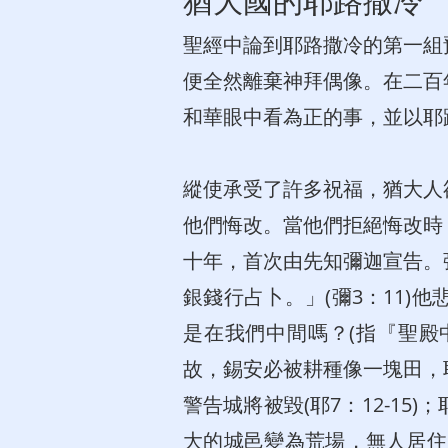
猶大國的耶路撒冷
聖經中論到耶路撒冷的第一組
便全然離棄神拜偶像。在二百
和華眼中看為正的事，並以耶
縱使承受了許多祝福，猶大人
他們悔改。當他們拒絕悔改時
十年，首次由先知彌迦宣告。
銀錢行占卜。」(彌3：11
是在我們中間嗎？(指『聖殿
故，錫安必被耕種像一塊田，耶
警告城將被毀(耶7：12-1
大的城邑變為荒場，無人居住