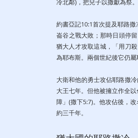
冷北鄰)，把兒子以撒獻為祭
約書亞記10:1首次提及耶
崙谷之戰大敗；那時日頭停留
猶大人才攻取這城，「用刀殺
為耶布斯。兩個世紀後它仍屬
大衛和他的勇士攻佔耶路撒冷
大王七年。但他被擁立作全以
障」(撒下5:7)。他攻佔後
約三千年。