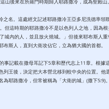
。這山後來在所羅門時期歸入耶路撒冷，成為聖殿山
路撒冷之名。這處經文記述耶路撒冷王亞多尼洗德率領
。但這時期的耶路撒冷不是以色列人之地，因為根據
了城內的人，並且放火燒城。」但後來耶布斯人重奪這
耶布斯人，直到大衛攻佔它，立為猶大國的首都。
的事記載在撒母耳記下5章和歷代志上11章。根據
色列王後，決定把大本營北移到較中央的位置。他
，改名為耶路撒冷，但常被稱為「大衛的城」(撒下5:9