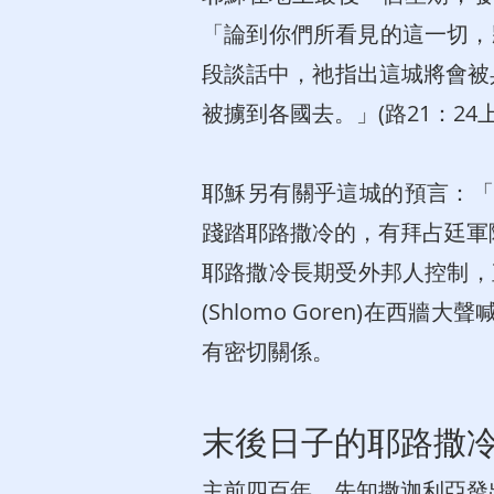
「論到你們所看見的這一切，將
段談話中，祂指出這城將會被兵
被擄到各國去。」(路21：2
耶穌另有關乎這城的預言：「耶
踐踏耶路撒冷的，有拜占廷軍
耶路撒冷長期受外邦人控制，直
(Shlomo Goren)
有密切關係。
末後日子的耶路撒
主前四百年，先知撒迦利亞發