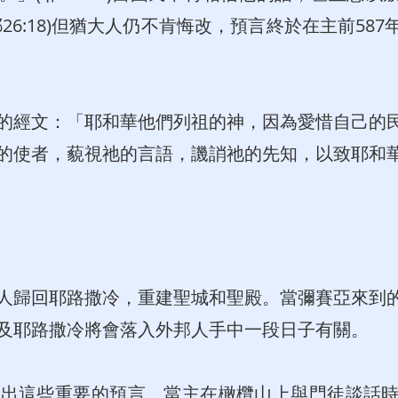
26:18)但猶大人仍不肯悔改，預言終於在主前58
的經文：「耶和華他們列祖的神，因為愛惜自己的
的使者，藐視祂的言語，譏誚祂的先知，以致耶和
人歸回耶路撒冷，重建聖城和聖殿。當彌賽亞來到
及耶路撒冷將會落入外邦人手中一段日子有關。
發出這些重要的預言。當主在橄欖山上與門徒談話