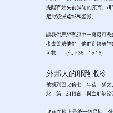
提醒百姓先前彌迦的預言。(耶
尼撒毀滅這城和聖殿。
讓我們思想聖經中一段最可悲
者去警戒他們。他們卻嬉笑神
可救。」(代下36：15-16)
外邦人的耶路撒冷
被擄到巴比倫七十年後，猶太
此，第二組預言，與主耶穌論
耶穌在地上最後一個星期，