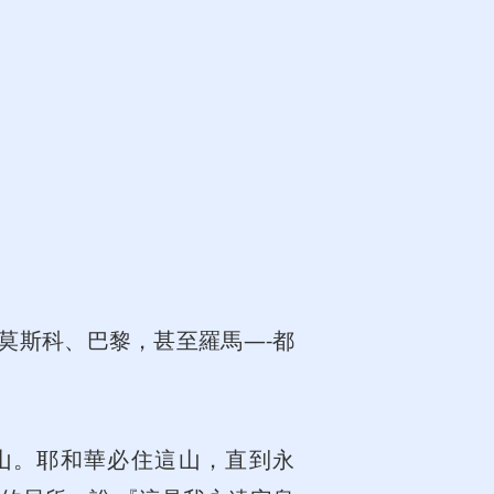
莫斯科、巴黎，甚至羅馬—-都
的山。耶和華必住這山，直到永