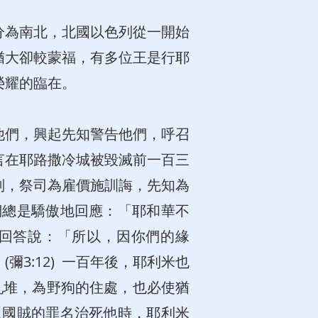
分為南北，北國以色列從一開始
猶大卻較蒙福，有多位王是行耶
榮耀的臨在。
他們，興起先知警告他們，呼召
言在耶路撒冷城被毀滅前一百三
判，祭司為雇價施訓誨，先知為
們總是驕傲地回應：「耶和華不
迦回答說：「所以，因你們的緣
3:12) 一百年後，耶利米也
為亂堆，為野狗的住處，也必使猶
叛國賊的罪名治死他時，耶利米