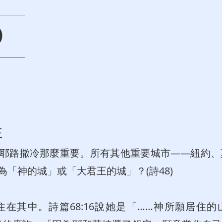
0
性
耶路撒冷那麼重要。所有其他重要城市——紐約、
「神的城」或「大君王的城」？(詩48)
住在其中。詩篇68:16說她是「……神所願居住