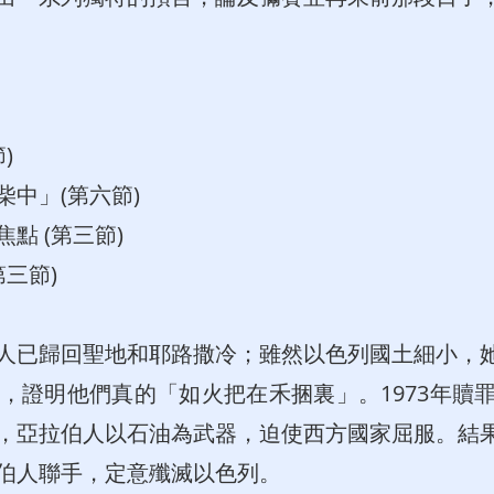
)
中」(第六節)
點 (第三節)
三節)
人已歸回聖地和耶路撒冷；雖然以色列國土細小，
，證明他們真的「如火把在禾捆裏」。1973年贖
，亞拉伯人以石油為武器，迫使西方國家屈服。結
伯人聯手，定意殲滅以色列。