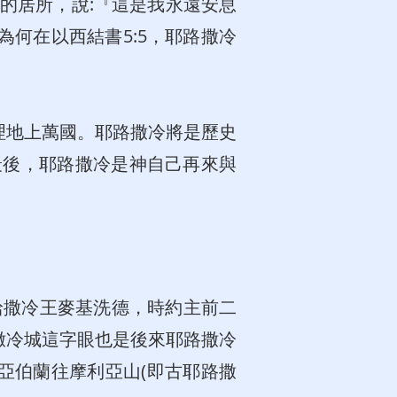
己的居所，說:『這是我永遠安息
何在以西結書5:5，耶路撒冷
理地上萬國。耶路撒冷將是歷史
最後，耶路撒冷是神自己再來與
給撒冷王麥基洗德，時約主前二
撒冷城這字眼也是後來耶路撒冷
亞伯蘭往摩利亞山(即古耶路撒