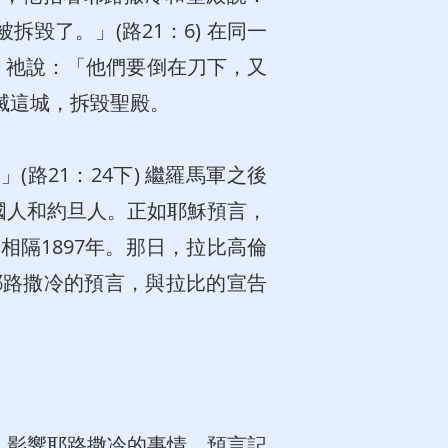
毀了。」(路21：6) 在同一
人，祂說：「他們要倒在刀下，又
毀滅這城，拆毀聖殿。
路21：24下) 繼羅馬軍之後
國人和約旦人。正如耶穌預言，
相隔1897年。那日，拉比高倫
關耶路撒冷的預言，與拉比的宣告
，影響耶路撒冷的事情。預言記