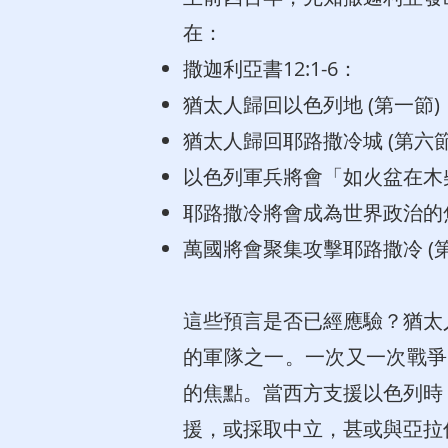
在：
撒迦利亞書12:1-6：
猶太人歸回以色列地 (第一節)
猶太人歸回耶路撒冷城 (第六節
以色列軍兵將會「如火盆在木柴
耶路撒冷將會成為世界政治的焦
萬國將會聚集攻擊耶路撒冷 (第
這些預言是否已經應驗？猶太
的軍隊之一。一次又一次戰爭
的焦點。當西方支援以色列時
援，或採取中立，甚或與亞拉