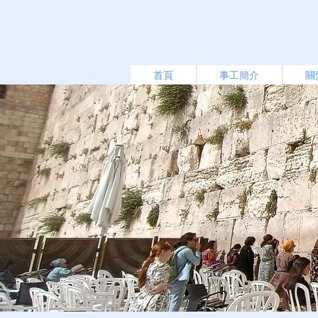
首頁
事工簡介
關