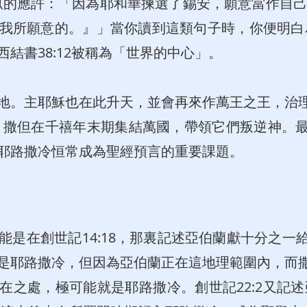
也有類似的應許：「因為耶和華揀選了錫安，願意當作自
我所願意的。』」當你讀到這類句子時，你便明白為
結書38:12被稱為「世界的中心」。
地。主耶穌也在此升天，並會再來作萬王之王，治
，撒但在千禧年末期集結萬國，帶領它們叛逆神。
耶路撒冷恒常成為聖經預言的重要課題。
能是在創世記14:18，那裏記述亞伯蘭獻十分之一
是耶路撒冷，但因為亞伯蘭正在這地理範圍內，而
在之處，極可能就是耶路撒冷。創世記22:2又記述