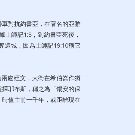
。
聯軍對抗約書亞，在著名的亞雅
士師記1:8，到約書亞死後，
城，因為士師記19:10稱它
這兩處經文，大衛在希伯崙作猶
選擇耶布斯，稱之為「錫安的保
)。時值主前一千年，或距離現在