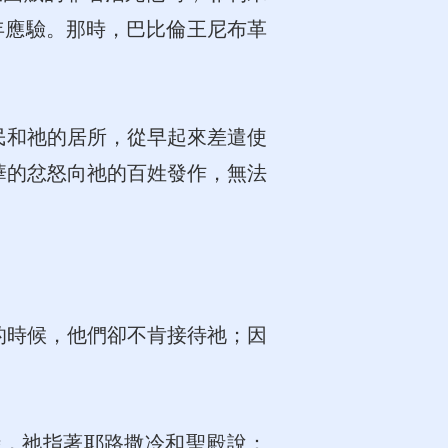
7年應驗。那時，巴比倫王尼布革
民和祂的居所，從早起來差遣使
華的忿怒向祂的百姓發作，無法
的時候，他們卻不肯接待祂；因
時，祂指著耶路撒冷和聖殿說：