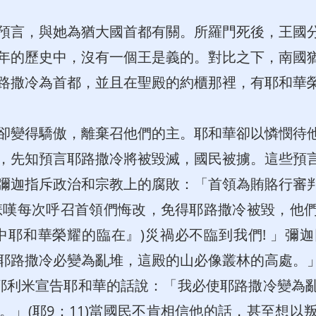
預言，與她為猶大國首都有關。所羅門死後，王國
年的歷史中，沒有一個王是義的。對比之下，南國
路撒冷為首都，並且在聖殿的約櫃那裡，有耶和華
卻變得驕傲，離棄召他們的主。耶和華卻以憐憫待
，先知預言耶路撒冷將被毀滅，國民被擄。這些預
彌迦指斥政治和宗教上的腐敗：「首領為賄賂行審
)他悲嘆每次呼召首領們悔改，免得耶路撒冷被毀，他
中耶和華榮耀的臨在』)災禍必不臨到
我們! 」彌
路撒冷必變為亂堆，這殿的山必像叢林的高處。」(彌
5)；耶利米宣告耶和華的話說：「我必使耶路撒冷變
。」(耶9：11)當國民不肯相信他的話，甚至想以