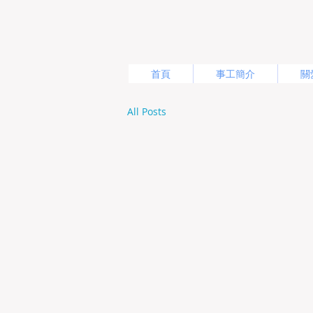
首頁
事工簡介
關
All Posts