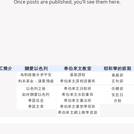
Once posts are published, you’ll see them here.
工簡介
關愛以色列
希伯來文教室
耶和華的節期
為耶路撒冷求平安
最新課程
逾越節
利未基金 - 讓愛飛揚
希伯來文課程證書班
五旬節
以色列之旅
希伯來文詩歌班
住棚節
如何關愛以色列
希伯來文水彩畫班
安息日
專題信息
希伯來文書法班
月朔
專題文章
希伯來文優悠學習班
希伯來文網上教學資源