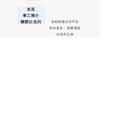
首頁
事工簡介
關愛以色列
為耶路撒冷求平安
利未基金 - 讓愛飛揚
以色列之旅
如何關愛以色列
專題信息
專題文章
希伯來文教室
最新課程
希伯來文課程證書班
希伯來文詩歌班
希伯來文水彩畫班
希伯來文書法班
希伯來文優悠學習班
希伯來文網上教學資源
耶和華的節期
逾越節
五旬節
住棚節
安息日
月朔
產品
支持奉獻